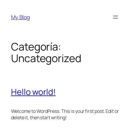
Saltar
al
My Blog
contenido
Categoría:
Uncategorized
Hello world!
Welcome to WordPress. This is your first post. Edit or
delete it, then start writing!